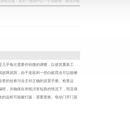
前所在位置：
首页
>>
新闻中心
>>
行业新闻
>>新闻详细
是几乎每次需要作轻微的调整，以使其重新工
找故障原因，由于老鼠和一些白蚁昆虫可以能够
检查的短裤与业主对正确的设置手册。检查运
编程，并确保在布线没有短路的情况下，而且墙
效的远程可能被打破，需要更换。电动门开门器