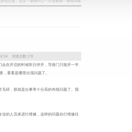
前所在位置：
首页
>>
新闻中心
>>
行业新闻
>>新闻详细
6:52:34 浏览次数:
170
门会在开启的时候听日停开，导致门只能开一半
检查，看看是哪里出现问题了。
常无碍，那就是出事率十分高的布线问题了。我
专业的人员来进行维修，这样的问题自行维修往