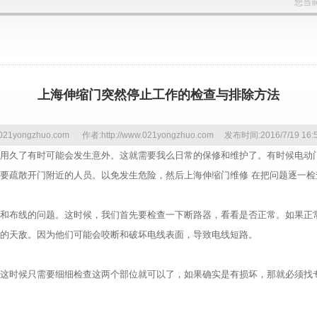
您当
上海伸缩门突然停止工作的检查与排除方法
.021yongzhuo.com 作者:http://www.021yongzhuo.com 发布时间:2016/7/19 1
用久了有时可能会发生意外。这就需要我么日常的保修和维护了。有时候电动
要疏散开门附近的人员。以免发生危险，然后上海伸缩门维修 在把问题逐一
和布线的问题。这时候，我们首先要检查一下断路器，看看是否正常。如果正
线的天敌。因为他们可能会咬断和破坏电线表面，导致电线短路。
这时候只需要细细检查这两个部位就可以了，如果确实是有损坏，那就必须找