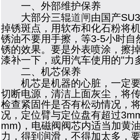
一、外部维护保养
大部分三辊
道闸
由国产SU
掉锈斑点，用软布和化石粉将
锈油不要用手擦，等3-5小时
锈的效果。要是外表喷涂，擦
漆补一下，或用汽车使用的"力
二、机芯保养
机芯是机器的心脏，一定要保
切断电源，清洁上面灰尘，将
检查紧固件是否有松动情况，
况，定位臂与定位盘有超过3mm
mm)，电磁阀阀芯内适当加黄
力，得到润滑，不得加太多，